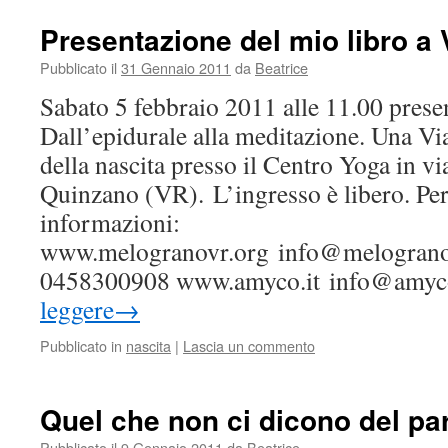
Presentazione del mio libro a
Pubblicato il
31 Gennaio 2011
da
Beatrice
Sabato 5 febbraio 2011 alle 11.00 presen
Dall’epidurale alla meditazione. Una Via 
della nascita presso il Centro Yoga in vi
Quinzano (VR). L’ingresso è libero. Pe
informazioni:
www.melogranovr.org info@melogranov
0458300908 www.amyco.it info@amyc
leggere
→
Pubblicato in
nascita
|
Lascia un commento
Quel che non ci dicono del pa
Pubblicato il
9 Gennaio 2011
da
Beatrice