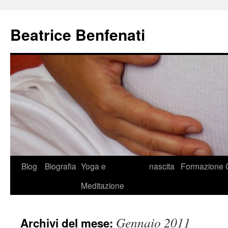
Beatrice Benfenati
Vai
Blog
Biografia
Yoga e
nascita
Formazione
al
Meditazione
contenuto
Gennaio 2011
Archivi del mese: