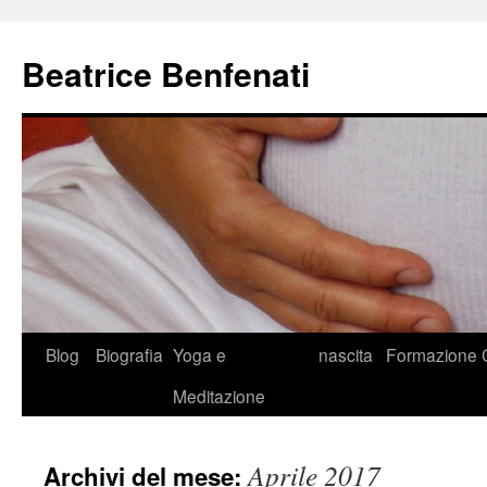
Beatrice Benfenati
Vai
Blog
Biografia
Yoga e
nascita
Formazione
al
Meditazione
contenuto
Aprile 2017
Archivi del mese: