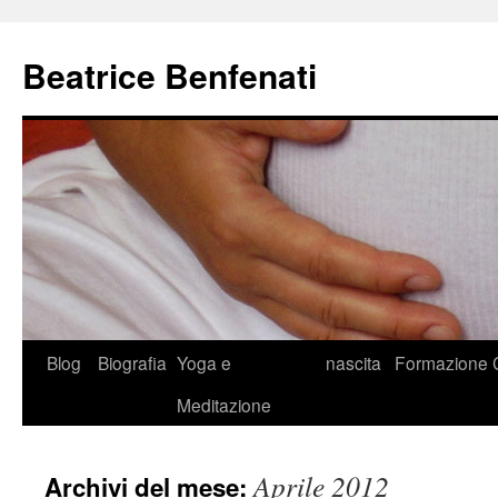
Beatrice Benfenati
Vai
Blog
Biografia
Yoga e
nascita
Formazione
al
Meditazione
contenuto
Aprile 2012
Archivi del mese: