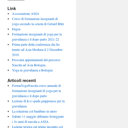
Link
Associazione ASIA
Corso di formazione insegnanti di
yoga secondo la scuola di Gérard Blitz
Eugea
Formazione insegnanti di yoga per la
gravidanza e il dopo parto 2021-22
Prima parte della conferenza che ho
tenuto ad Asia Modena il 2 Dicembre
2010
Prossimi appuntamenti del percorso
Nascita ad Asia Bologna
Yoga in gravidanza a Bologna
Articoli recenti
FormaYogaNascita corso annuale di
formazione insegnanti di yoga per la
gravidanza e il dopo parto
Lezione di ki e spada giapponese per la
gravidanza
La relazione col bambino in utero
Sabato 11 maggio abbiamo festeggiato
i 3o anni di nascita a ASIA.
Lezione teorica sul primo incontro col