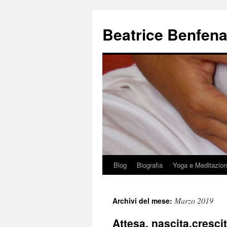
Beatrice Benfena
Blog
Biografia
Yoga e Meditazio
Vai
al
Marzo 2019
Archivi del mese:
contenuto
Attesa, nascita,cresci