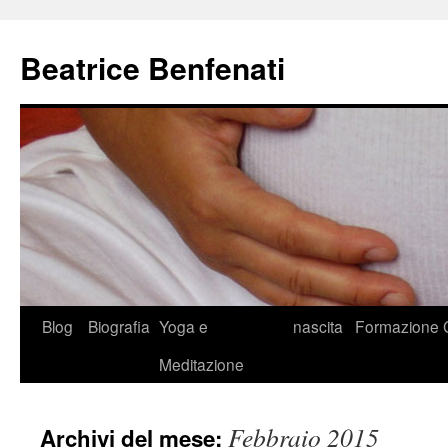
Beatrice Benfenati
Vai
Blog
Biografia
Yoga e
nascita
Formazione
al
Meditazione
contenuto
Febbraio 2015
Archivi del mese: