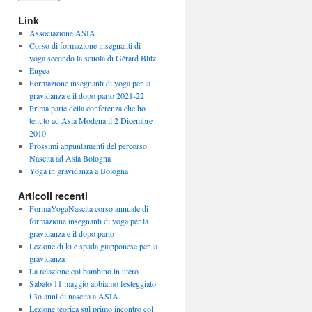
Link
Associazione ASIA
Corso di formazione insegnanti di
yoga secondo la scuola di Gérard Blitz
Eugea
Formazione insegnanti di yoga per la
gravidanza e il dopo parto 2021-22
Prima parte della conferenza che ho
tenuto ad Asia Modena il 2 Dicembre
2010
Prossimi appuntamenti del percorso
Nascita ad Asia Bologna
Yoga in gravidanza a Bologna
Articoli recenti
FormaYogaNascita corso annuale di
formazione insegnanti di yoga per la
gravidanza e il dopo parto
Lezione di ki e spada giapponese per la
gravidanza
La relazione col bambino in utero
Sabato 11 maggio abbiamo festeggiato
i 3o anni di nascita a ASIA.
Lezione teorica sul primo incontro col