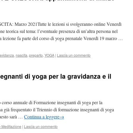
 Marzo 2021Tutte le lezioni si svolgeranno online Venerdì
e teorica sul tema: l’eventuale presenza di un’altra persona nel
 lezione fa parte del corso di yoga prenatale Venerdì 19 marzo …
avidanza
,
nascita
,
preparto
,
YOGA
|
Lascia un commento
gnanti di yoga per la gravidanza e il
 corso annuale di Formazione insegnanti di yoga per la
ha già frequentato il Triennio di formazione insegnanti di yoga
questo sarà …
Continua a leggere
→
 Meditazione
|
Lascia un commento