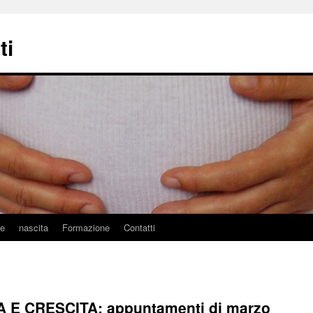
ti
ne
nascita
Formazione
Contatti
 E CRESCITA: appuntamenti di marzo