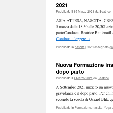
2021
Pubblicato il
15 Marzo 2021
da
Beatrice
ASIA ATTESA, NASCITA, CRESCITA:
5 marzo dalle 18,30 alle 20,30Lezion
partoConduce: Beatrice BenfenatiLa
Continua a leggere
→
Pubblicato in
nascita
|
Contrassegnato
gr
Nuova Formazione inse
dopo parto
Pubblicato il
4 Marzo 2021
da
Beatrice
A Settembre 2021 inizierò un nuovo
gravidanza e il dopo parto. Per chi 
secondo la scuola di Gérard Blitz 
Pubblicato in
Formazione
,
nascita
,
Yoga e