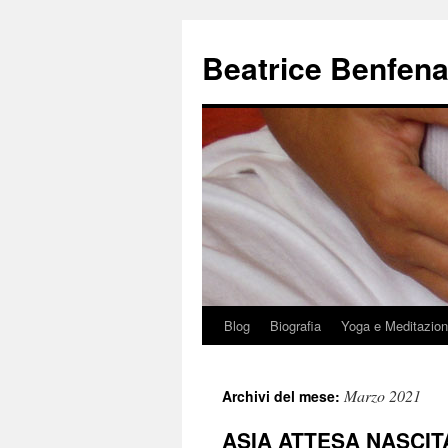
Beatrice Benfena
Blog
Biografia
Yoga e Meditazio
Vai
al
Marzo 2021
Archivi del mese:
contenuto
ASIA ATTESA NASCITA