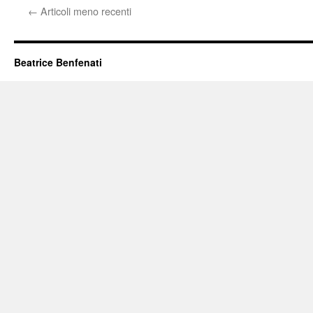
←
Articoli meno recenti
Beatrice Benfenati