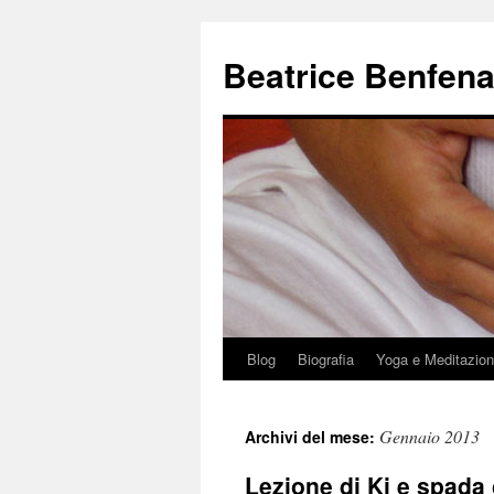
Beatrice Benfena
Blog
Biografia
Yoga e Meditazio
Vai
al
Gennaio 2013
Archivi del mese:
contenuto
Lezione di Ki e spada