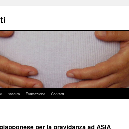
ti
ne
nascita
Formazione
Contatti
 giapponese per la gravidanza ad ASIA