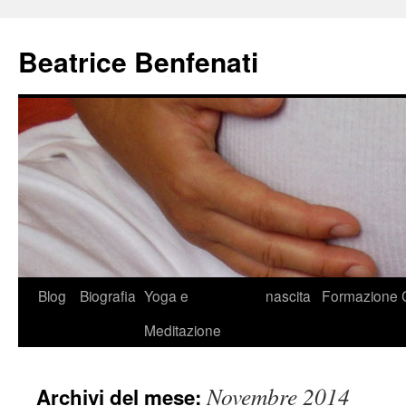
Beatrice Benfenati
Vai
Blog
Biografia
Yoga e
nascita
Formazione
al
Meditazione
contenuto
Novembre 2014
Archivi del mese: