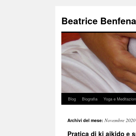
Beatrice Benfena
Blog
Biografia
Yoga e Meditazio
Vai
al
Novembre 2020
Archivi del mese:
contenuto
Pratica di ki aikido e