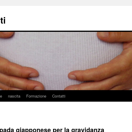
ti
ne
nascita
Formazione
Contatti
 spada giapponese per la gravidanza