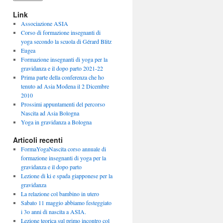
Link
Associazione ASIA
Corso di formazione insegnanti di
yoga secondo la scuola di Gérard Blitz
Eugea
Formazione insegnanti di yoga per la
gravidanza e il dopo parto 2021-22
Prima parte della conferenza che ho
tenuto ad Asia Modena il 2 Dicembre
2010
Prossimi appuntamenti del percorso
Nascita ad Asia Bologna
Yoga in gravidanza a Bologna
Articoli recenti
FormaYogaNascita corso annuale di
formazione insegnanti di yoga per la
gravidanza e il dopo parto
Lezione di ki e spada giapponese per la
gravidanza
La relazione col bambino in utero
Sabato 11 maggio abbiamo festeggiato
i 3o anni di nascita a ASIA.
Lezione teorica sul primo incontro col