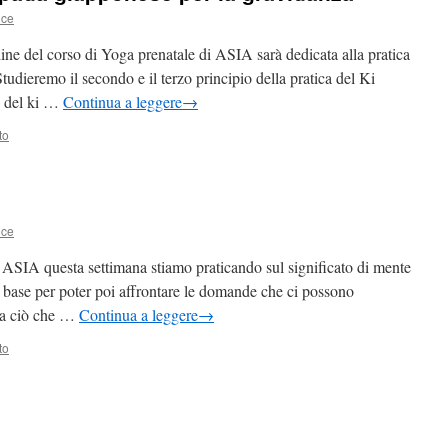
ice
ne del corso di Yoga prenatale di ASIA sarà dedicata alla pratica
udieremo il secondo e il terzo principio della pratica del Ki
io del ki …
Continua a leggere
→
to
ice
i ASIA questa settimana stiamo praticando sul significato di mente
a base per poter poi affrontare le domande che ci possono
 da ciò che …
Continua a leggere
→
to