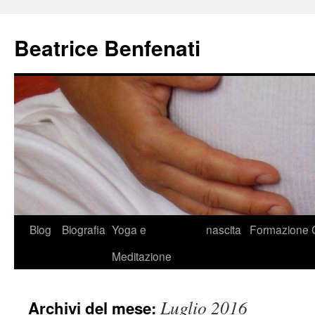
Beatrice Benfenati
Vai
Blog
Biografia
Yoga e
nascita
Formazione
al
Meditazione
contenuto
Luglio 2016
Archivi del mese: