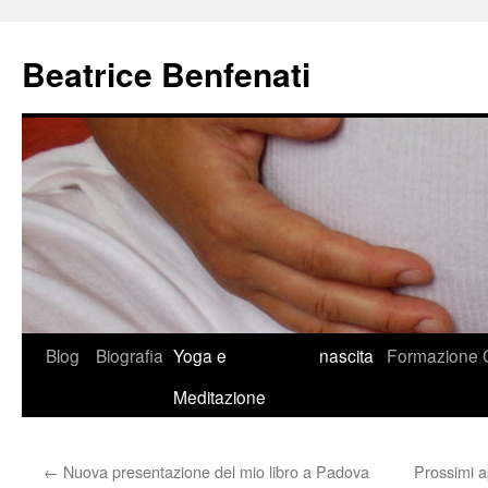
Beatrice Benfenati
Vai
Blog
Biografia
Yoga e
nascita
Formazione
al
Meditazione
contenuto
←
Nuova presentazione del mio libro a Padova
Prossimi a