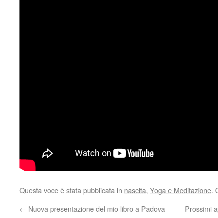
Questa voce è stata pubblicata in
nascita
,
Yoga e Meditazione
. 
←
Nuova presentazione del mio libro a Padova
Prossimi a