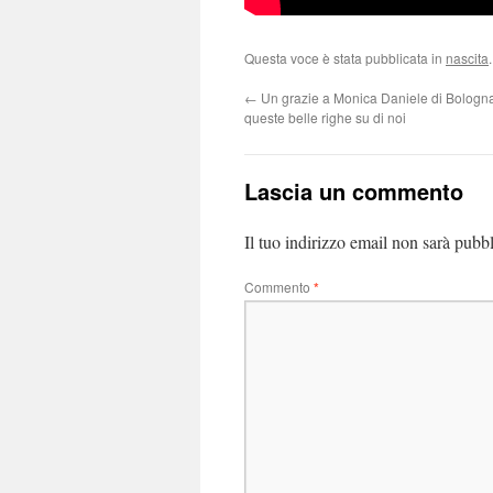
Questa voce è stata pubblicata in
nascita
←
Un grazie a Monica Daniele di Bologna
queste belle righe su di noi
Lascia un commento
Il tuo indirizzo email non sarà pubbl
Commento
*