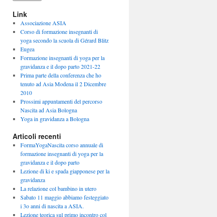
Link
Associazione ASIA
Corso di formazione insegnanti di
yoga secondo la scuola di Gérard Blitz
Eugea
Formazione insegnanti di yoga per la
gravidanza e il dopo parto 2021-22
Prima parte della conferenza che ho
tenuto ad Asia Modena il 2 Dicembre
2010
Prossimi appuntamenti del percorso
Nascita ad Asia Bologna
Yoga in gravidanza a Bologna
Articoli recenti
FormaYogaNascita corso annuale di
formazione insegnanti di yoga per la
gravidanza e il dopo parto
Lezione di ki e spada giapponese per la
gravidanza
La relazione col bambino in utero
Sabato 11 maggio abbiamo festeggiato
i 3o anni di nascita a ASIA.
Lezione teorica sul primo incontro col