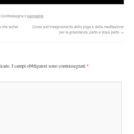
. Contrassegna il
permalink
.
 che scrive
Corso sull’insegnamento dello yoga e della meditazione
per la gravidanza, parto e dopo parto
→
*
icato.
I campi obbligatori sono contrassegnati