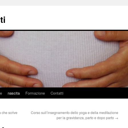
ti
ne
nascita
Formazione
Contatti
 che scrive
Corso sull’insegnamento dello yoga e della meditazione
per la gravidanza, parto e dopo parto
→