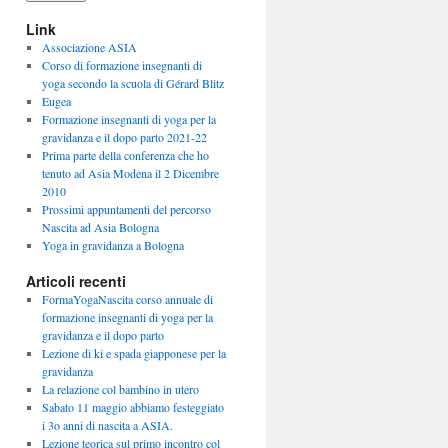
Link
Associazione ASIA
Corso di formazione insegnanti di
yoga secondo la scuola di Gérard Blitz
Eugea
Formazione insegnanti di yoga per la
gravidanza e il dopo parto 2021-22
Prima parte della conferenza che ho
tenuto ad Asia Modena il 2 Dicembre
2010
Prossimi appuntamenti del percorso
Nascita ad Asia Bologna
Yoga in gravidanza a Bologna
Articoli recenti
FormaYogaNascita corso annuale di
formazione insegnanti di yoga per la
gravidanza e il dopo parto
Lezione di ki e spada giapponese per la
gravidanza
La relazione col bambino in utero
Sabato 11 maggio abbiamo festeggiato
i 3o anni di nascita a ASIA.
Lezione teorica sul primo incontro col