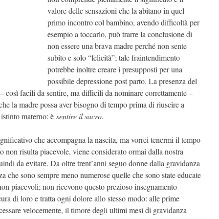
valore delle sensazioni che la abitano in quel
primo incontro col bambino, avendo difficoltà per
esempio a toccarlo, può trarre la conclusione di
non essere una brava madre perché non sente
subito e solo “felicità”; tale fraintendimento
potrebbe inoltre creare i presupposti per una
possibile depressione post parto. La presenza del
– così facili da sentire, ma difficili da nominare correttamente –
e che la madre possa aver bisogno di tempo prima di riuscire a
 istinto materno: è
sentire il sacro
.
 significativo che accompagna la nascita, ma vorrei tenermi il tempo
do non risulta piacevole, viene considerato ormai dalla nostra
quindi da evitare. Da oltre trent’anni seguo donne dalla gravidanza
ezza che sono sempre meno numerose quelle che sono state educate
 non piacevoli; non ricevono questo prezioso insegnamento
ra di loro e tratta ogni dolore allo stesso modo: alle prime
cessare velocemente, il timore degli ultimi mesi di gravidanza