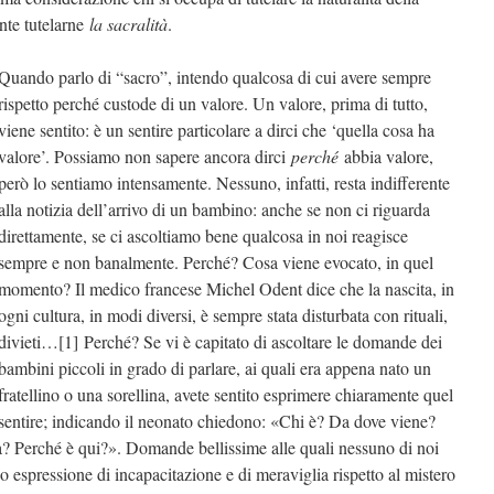
ante tutelarne
la sacralità
.
Quando parlo di “sacro”, intendo qualcosa di cui avere sempre
rispetto perché custode di un valore. Un valore, prima di tutto,
viene sentito: è un sentire particolare a dirci che ‘quella cosa ha
valore’. Possiamo non sapere ancora dirci
perché
abbia valore,
però lo sentiamo intensamente. Nessuno, infatti, resta indifferente
alla notizia dell’arrivo di un bambino: anche se non ci riguarda
direttamente, se ci ascoltiamo bene qualcosa in noi reagisce
sempre e non banalmente. Perché? Cosa viene evocato, in quel
momento? Il medico francese Michel Odent dice che la nascita, in
ogni cultura, in modi diversi, è sempre stata disturbata con rituali,
divieti…[1] Perché? Se vi è capitato di ascoltare le domande dei
bambini piccoli in grado di parlare, ai quali era appena nato un
fratellino o una sorellina, avete sentito esprimere chiaramente quel
sentire; indicando il neonato chiedono: «Chi è? Da dove viene?
a? Perché è qui?». Domande bellissime alle quali nessuno di noi
espressione di incapacitazione e di meraviglia rispetto al mistero