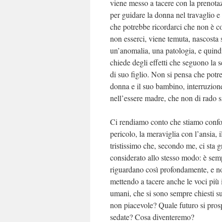
viene messo a tacere con la prenotazi
per guidare la donna nel travaglio e
che potrebbe ricordarci che non è co
non esserci, viene temuta, nascosta 
un’anomalia, una patologia, e quindi 
chiede degli effetti che seguono la s
di suo figlio. Non si pensa che potre
donna e il suo bambino, interruzione 
nell’essere madre, che non di rado s
Ci rendiamo conto che stiamo confon
pericolo, la meraviglia con l’ansia, 
tristissimo che, secondo me, ci sta 
considerato allo stesso modo: è semp
riguardano così profondamente, e no
mettendo a tacere anche le voci più
umani, che si sono sempre chiesti su 
non piacevole? Quale futuro si prosp
sedate? Cosa diventeremo?