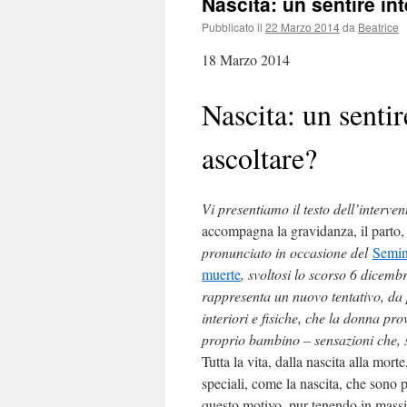
Nascita: un sentire in
Pubblicato il
22 Marzo 2014
da
Beatrice
18 Marzo 2014
Nascita: un sentir
ascoltare?
Vi presentiamo il testo dell’interve
accompagna la gravidanza, il parto, 
pronunciato in occasione del
Semin
muerte
, svoltosi lo scorso 6 dicem
rappresenta un nuovo tentativo, da pa
interiori e fisiche, che la donna pr
proprio bambino – sensazioni che, s
Tutta la vita, dalla nascita alla mor
speciali, come la nascita, che sono 
questo motivo, pur tenendo in massim