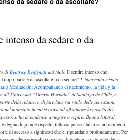
tenso da sedare o da ascoltare?
e intenso da sedare o da
nto di
Beatrice Benfenati
dal titolo
Il sentire intenso che
il dopo parto è da ascoltare o da sedare?
L’intervento è stato
ario Meditación: Acompañando el nacimiento, la vida y la
bre all’Università “Alberto Hurtado” di Santiago de Chile, e
rte della relatrice, di fare luce sul ruolo delle sensazioni,
ova nel momento in cui si trova ad affrontare la nascita del
pesso, si ha la tendenza a negare o sopire.
Buona lettura!
te, è degna di grande rispetto; tuttavia penso che ci siano momenti
porte di accesso a significati che ci riguardano profondamente. Per
a considerazione chi si occupa di tutelare la naturalità della