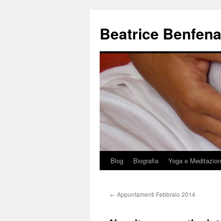
Beatrice Benfena
Blog
Biografia
Yoga e Meditazio
Vai
al
←
Appuntamenti Febbraio 2014
contenuto