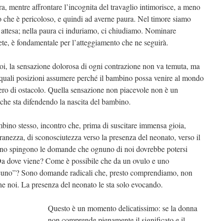
ra, mentre affrontare l’incognita del travaglio intimorisce, a meno
 che è pericoloso, e quindi ad averne paura. Nel timore siamo
di attesa; nella paura ci induriamo, ci chiudiamo. Nominare
rete, è fondamentale per l’atteggiamento che ne seguirà.
i, la sensazione dolorosa di ogni contrazione non va temuta, ma
quali posizioni assumere perché il bambino possa venire al mondo
ro di ostacolo. Quella sensazione non piacevole non è un
che sta difendendo la nascita del bambino.
mbino stesso, incontro che, prima di suscitare immensa gioia,
tranezza, di sconosciutezza verso la presenza del neonato, verso il
erno spingono le domande che ognuno di noi dovrebbe potersi
 Da dove viene? Come è possibile che da un ovulo e uno
lcuno”? Sono domande radicali che, presto comprendiamo, non
e noi. La presenza del neonato le sta solo evocando.
Questo è un momento delicatissimo: se la donna
non comprende pienamente il significato e il