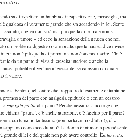
n esistere
.
ando sa di aspettare un bambino: incapacitazione, meraviglia, ma
 è qualcosa di veramente grande che sta accadendo in lei. Sente
 è accaduto, che lei non sarà mai più quella di prima e non sa
eraviglia e timore – ed ecco la sensazione della nausea che noi,
olo un problema digestivo o ormonale: quella nausea dice invece
, in cui non è più quella di prima, ma non è ancora madre. Chi è
tile da un punto di vista di crescita interiore e anche la
nausea potrebbe diventare interessante, se capissimo di quale
o il valore.
quando subentra quel sentire che troppo frettolosamente chiamiamo
a promessa del parto con analgesia epidurale o con un cesareo
ra o
somiglia molto
alla paura? Perché nessuno si accorge che,
dre chiama “paura”, c’è anche attrazione, c’è fascino per il parto?
ioni a cui teniamo tantissimo (non parleremmo d’altro!), che
on sappiamo come accadranno? La donna è intimorita perché sente
iù grande di lei e del quale non può avere controllo. È
intimorita
,