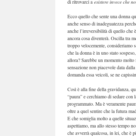
di ritrovarci a
esistere invece che no
Ecco quello che sente una donna qu
anche senso di inadeguatezza perché
anche l’irreversibilità di quello che
ancora cosa diventerà. Oscilla tra m
troppo velocemente, consideriamo s
che la donna è in uno stato sospeso
allora? Sarebbe un momento molto fer
sensazione non piacevole data dalla 
domanda essa veicoli, se ne capissim
Così è alla fine della gravidanza, 
“paura” e cerchiamo di sedare con l
programmato. Ma è veramente pau
oltre a quel sentire che la futura ma
E che somiglia molto a quelle situaz
aspettiamo, ma allo stesso tempo n
che avverrà qualcosa, in lei, che è p