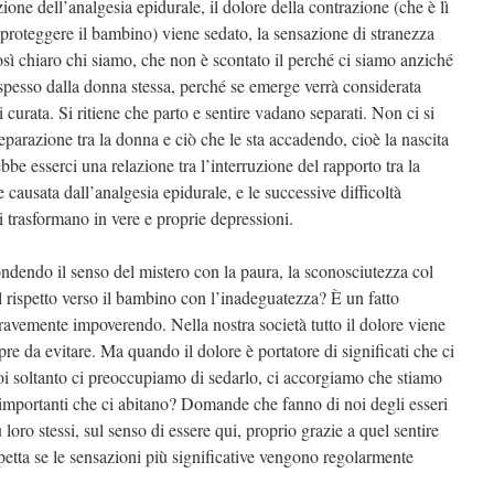
one dell’analgesia epidurale, il dolore della contrazione (che è lì
 proteggere il bambino) viene sedato, la sensazione di stranezza
sì chiaro chi siamo, che non è scontato il perché ci siamo anziché
spesso dalla donna stessa, perché se emerge verrà considerata
curata. Si ritiene che parto e sentire vadano separati. Non ci si
eparazione tra la donna e ciò che le sta accadendo, cioè la nascita
bbe esserci una relazione tra l’interruzione del rapporto tra la
causata dall’analgesia epidurale, e le successive difficoltà
i trasformano in vere e proprie depressioni.
dendo il senso del mistero con la paura, la sconosciutezza col
il rispetto verso il bambino con l’inadeguatezza? È un fatto
gravemente impoverendo. Nella nostra società tutto il dolore viene
re da evitare. Ma quando il dolore è portatore di significati che ci
i soltanto ci preoccupiamo di sedarlo, ci accorgiamo che stiamo
 importanti che ci abitano? Domande che fanno di noi degli esseri
loro stessi, sul senso di essere qui, proprio grazie a quel sentire
etta se le sensazioni più significative vengono regolarmente