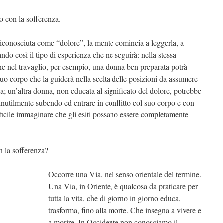
o con la sofferenza.
riconosciuta come “dolore”, la mente comincia a leggerla, a
do così il tipo di esperienza che ne seguirà: nella stessa
ne nel travaglio, per esempio, una donna ben preparata potrà
uo corpo che la guiderà nella scelta delle posizioni da assumere
ta; un’altra donna, non educata al significato del dolore, potrebbe
 inutilmente subendo ed entrare in conflitto col suo corpo e con
ficile immaginare che gli esiti possano essere completamente
n la sofferenza?
Occorre una Via, nel senso orientale del termine.
Una Via, in Oriente, è qualcosa da praticare per
tutta la vita, che di giorno in giorno educa,
trasforma, fino alla morte. Che insegna a vivere e
a morire. In Occidente non conosciamo il