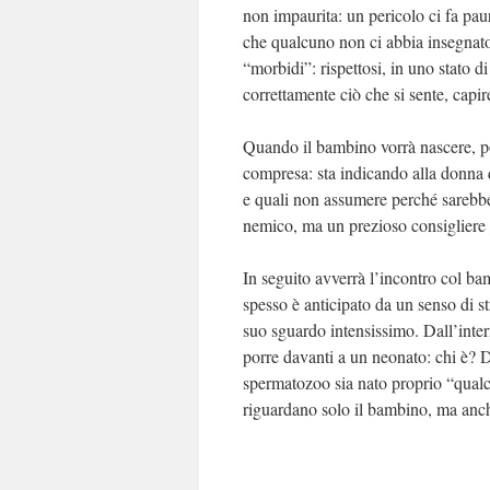
non impaurita: un pericolo ci fa pau
che qualcuno non ci abbia insegnato
“morbidi”: rispettosi, in uno stato 
correttamente ciò che si sente, capi
Quando il bambino vorrà nascere, po
compresa: sta indicando alla donna 
e quali non assumere perché sarebbe
nemico, ma un prezioso consigliere 
In seguito avverrà l’incontro col ba
spesso è anticipato da un senso di s
suo sguardo intensissimo. Dall’int
porre davanti a un neonato: chi è?
spermatozoo sia nato proprio “qua
riguardano solo il bambino, ma anch