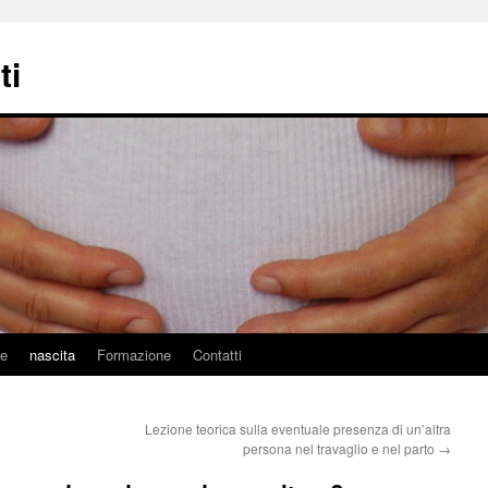
ti
ne
nascita
Formazione
Contatti
Lezione teorica sulla eventuale presenza di un’altra
persona nel travaglio e nel parto
→