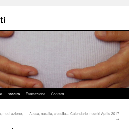
ti
ne
nascita
Formazione
Contatti
a, meditazione,
Attesa, nascita, crescita… Calendario incontri Aprile 2017
→