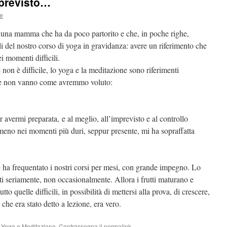
previsto…
ce
una mamma che ha da poco partorito e che, in poche righe,
li del nostro corso di yoga in gravidanza: avere un riferimento che
i momenti difficili.
non è difficile, lo yoga e la meditazione sono riferimenti
se non vanno come avremmo voluto:
r avermi preparata,
e al meglio, all’imprevisto e al controllo
meno nei momenti più duri, seppur presente, mi ha sopraffatta
ha frequentato i nostri corsi per mesi, con grande impegno. Lo
i seriamente, non occasionalmente. Allora i frutti maturano e
to quelle difficili, in possibilità di mettersi alla prova, di crescere,
che era stato detto a lezione, era vero.
,
Yoga e Meditazione
. Contrassegna il
permalink
.