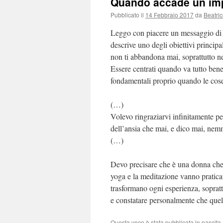
Quando accade un im
Pubblicato il
14 Febbraio 2017
da
Beatri
Leggo con piacere un messaggio di 
descrive uno degli obiettivi principa
non ti abbandona mai, soprattutto ne
Essere centrati quando va tutto bene 
fondamentali proprio quando le co
(…)
Volevo ringraziarvi infinitamente pe
dell’ansia che mai, e dico mai, nem
(…)
Devo precisare che è una donna che 
yoga e la meditazione vanno praticat
trasformano ogni esperienza, soprattut
e constatare personalmente che quel 
Questa voce è stata pubblicata in
nascita