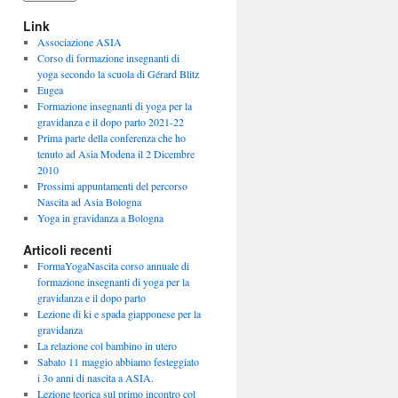
Link
Associazione ASIA
Corso di formazione insegnanti di
yoga secondo la scuola di Gérard Blitz
Eugea
Formazione insegnanti di yoga per la
gravidanza e il dopo parto 2021-22
Prima parte della conferenza che ho
tenuto ad Asia Modena il 2 Dicembre
2010
Prossimi appuntamenti del percorso
Nascita ad Asia Bologna
Yoga in gravidanza a Bologna
Articoli recenti
FormaYogaNascita corso annuale di
formazione insegnanti di yoga per la
gravidanza e il dopo parto
Lezione di ki e spada giapponese per la
gravidanza
La relazione col bambino in utero
Sabato 11 maggio abbiamo festeggiato
i 3o anni di nascita a ASIA.
Lezione teorica sul primo incontro col