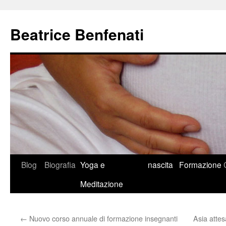
Beatrice Benfenati
Vai
Blog
Biografia
Yoga e
nascita
Formazione
al
Meditazione
contenuto
←
Nuovo corso annuale di formazione insegnanti
Asia attes