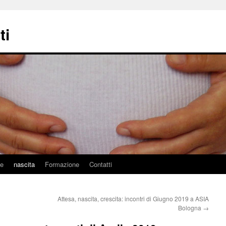
ti
ne
nascita
Formazione
Contatti
Attesa, nascita, crescita: incontri di Giugno 2019 a ASIA
Bologna
→