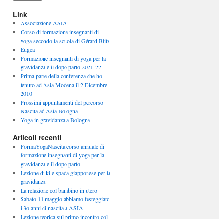
Link
Associazione ASIA
Corso di formazione insegnanti di
yoga secondo la scuola di Gérard Blitz
Eugea
Formazione insegnanti di yoga per la
gravidanza e il dopo parto 2021-22
Prima parte della conferenza che ho
tenuto ad Asia Modena il 2 Dicembre
2010
Prossimi appuntamenti del percorso
Nascita ad Asia Bologna
Yoga in gravidanza a Bologna
Articoli recenti
FormaYogaNascita corso annuale di
formazione insegnanti di yoga per la
gravidanza e il dopo parto
Lezione di ki e spada giapponese per la
gravidanza
La relazione col bambino in utero
Sabato 11 maggio abbiamo festeggiato
i 3o anni di nascita a ASIA.
Lezione teorica sul primo incontro col