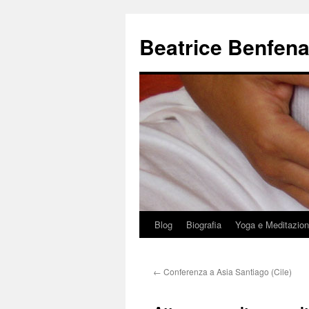
Beatrice Benfena
Blog
Biografia
Yoga e Meditazio
Vai
al
←
Conferenza a Asia Santiago (Cile)
contenuto