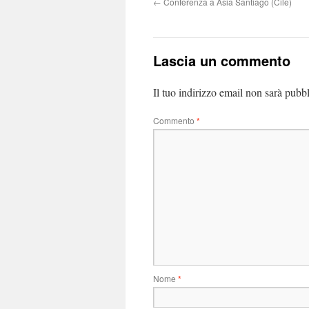
←
Conferenza a Asia Santiago (Cile)
Lascia un commento
Il tuo indirizzo email non sarà pubbl
Commento
*
Nome
*