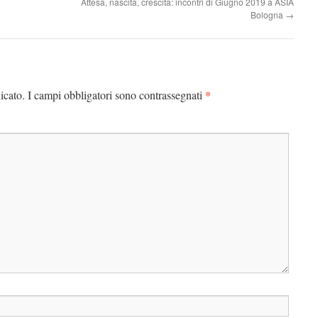
Attesa, nascita, crescita: incontri di Giugno 2019 a ASIA
Bologna
→
*
icato.
I campi obbligatori sono contrassegnati