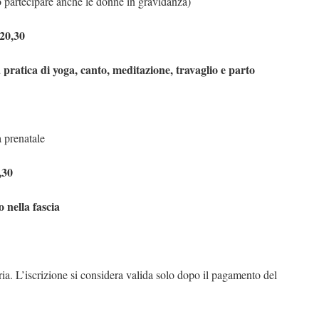
o partecipare anche le donne in gravidanza)
 20,30
a pratica di yoga, canto, meditazione, travaglio e parto
a prenatale
,30
 nella fascia
ria. L’iscrizione si considera valida solo dopo il pagamento del