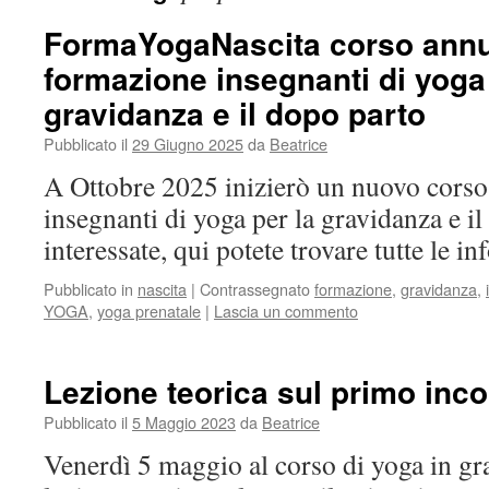
FormaYogaNascita corso annu
formazione insegnanti di yoga 
gravidanza e il dopo parto
Pubblicato il
29 Giugno 2025
da
Beatrice
A Ottobre 2025 inizierò un nuovo corso
insegnanti di yoga per la gravidanza e il
interessate, qui potete trovare tutte le i
Pubblicato in
nascita
|
Contrassegnato
formazione
,
gravidanza
,
YOGA
,
yoga prenatale
|
Lascia un commento
Lezione teorica sul primo inc
Pubblicato il
5 Maggio 2023
da
Beatrice
Venerdì 5 maggio al corso di yoga in g